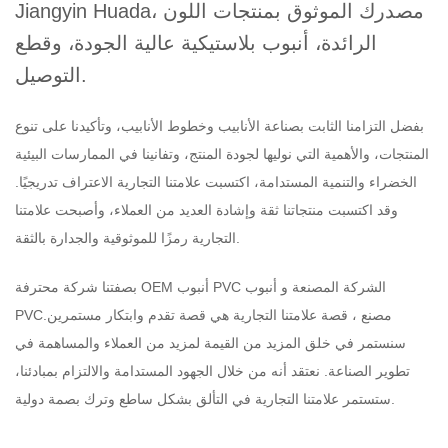
Jiangyin Huada، مصدرك الموثوق بمنتجات اللون
الرائدة، أنبوب بلاستيكية عالية الجودة، وقطع
التوصيل.
بفضل التزامنا الثابت بصناعة الأنابيب وخطوط الأنابيب، وتأكيدنا على تنوع
المنتجات، والأهمية التي نوليها لجودة المنتج، وتفانينا في الممارسات البيئية
الخضراء والتنمية المستدامة، اكتسبت علامتنا التجارية الاعتراف تدريجيًا.
وقد اكتسبت منتجاتنا ثقة وإشادة العديد من العملاء، وأصبحت علامتنا
التجارية رمزًا للموثوقية والجدارة بالثقة.
OEM أنبوب PVC الشركة المصنعة
و
أنبوب
بصفتنا شركة محترفة
PVCمصنع
، قصة علامتنا التجارية هي قصة تقدم وابتكار مستمرين.
سنستمر في خلق المزيد من القيمة لمزيد من العملاء والمساهمة في
تطوير الصناعة. نعتقد أنه من خلال الجهود المستدامة والالتزام بمبادئنا،
ستستمر علامتنا التجارية في التألق بشكل ساطع وترك بصمة دولية.