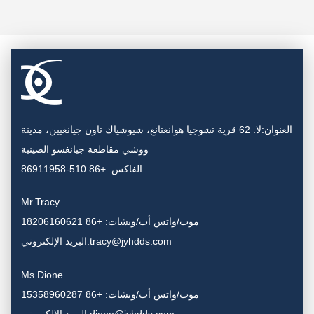
العنوان:لا. 62 قرية تشوجيا هوانغتانغ، شيوشياك تاون جيانغيين، مدينة
ووشي مقاطعة جيانغسو الصينية
الفاكس: +86 510-86911958
Mr.Tracy
موب/واتس أب/ويشات: +86 18206160621
البريد الإلكتروني:tracy@jyhdds.com
Ms.Dione
موب/واتس أب/ويشات: +86 15358960287
البريد الإلكتروني:dione@jyhdds.com