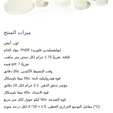
ميزات المنتج
لون: أبيض
مواد الخام: PVDF (بوليفينيليدين فلوريد)
كثافة: تقريبًا 1.75 جرام لكل سنتي متر مكعب
قيمة pH: تقريبًا 7
وقت التنشيط الأكسي: ≥20 دقائق
قوة هيدروليكية ثابتة: ≥50 ميغا باوسكال
مؤشر تدفق الذهن: 1-2 جرام لكل 10 دقائق
قوة الامتداد: ≥40 ميغا باوسكال
قوة الصدمة: ≥50 كيلو جوول لكل متر مربع
معامل التوسع الحراري الخطي: 1.5 × 10^-4 لكل درجة مئوية (°C)