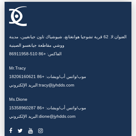
العنوان:لا. 62 قرية تشوجيا هوانغتانغ، شيوشياك تاون جيانغيين، مدينة
ووشي مقاطعة جيانغسو الصينية
الفاكس: +86 510-86911958
Mr.Tracy
موب/واتس أب/ويشات: +86 18206160621
البريد الإلكتروني:tracy@jyhdds.com
Ms.Dione
موب/واتس أب/ويشات: +86 15358960287
البريد الإلكتروني:dione@jyhdds.com