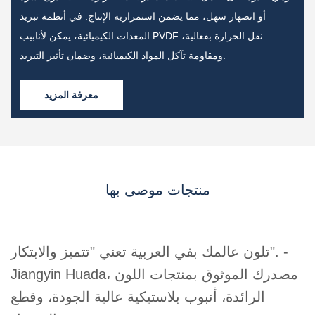
أو انصهار سهل، مما يضمن استمرارية الإنتاج. في أنظمة تبريد
المعدات الكيميائية، يمكن لأنابيب PVDF نقل الحرارة بفعالية،
ومقاومة تآكل المواد الكيميائية، وضمان تأثير التبريد.
معرفة المزيد
منتجات موصى بها
تلون عالمك بفي العربية تعني "تتميز والابتكار". -
Jiangyin Huada، مصدرك الموثوق بمنتجات اللون
الرائدة، أنبوب بلاستيكية عالية الجودة، وقطع