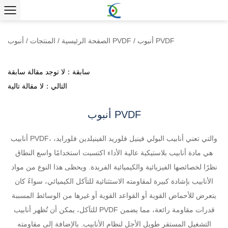
أنبوب PVDF
/
أنبوب PVDF
الصفحة الرئيسية
/
المنتجات
/
سابقة：لا توجد مقالة سابقة
التالي：لا مقالة تالية
أنبوب PVDF
أنابيب PVDF، والتي تعني أنابيب البولي فينيل فلوريد الفينيلدين فلورايد،
هي مادة أنابيب بلاستيكية عالية الأداء اكتسبت استخدامًا واسع النطاق
نظرًا لخصائصها الفيزيائية والكيميائية الفريدة. ويحظى هذا النوع من مواد
الأنابيب بإشادة كبيرة لمقاومته الاستثنائية للتآكل الكيميائي، سواءً كان
يتعرض للأحماض القوية أو القواعد القوية أو غيرها من الوسائط المسببة
للتآكل، يمكن أن تُظهر أنابيب PVDF قدرات مقاومة رائعة، مما يضمن
التشغيل المستقر طويل الأجل لنظام الأنابيب. بالإضافة إلى مقاومته