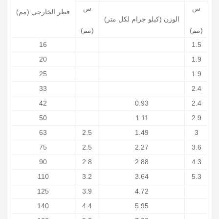
س
س
قطر الخارجي (مم)
)
الوزن (كيلو جرام لكل متر)
(مم)
(مم)
16
1.5
20
1.9
25
1.9
33
2.4
42
0.93
2.4
50
1.11
2.9
63
2.5
1.49
3
75
2.5
2.27
3.6
90
2.8
2.88
4.3
110
3.2
3.64
5.3
125
3.9
4.72
140
4.4
5.95