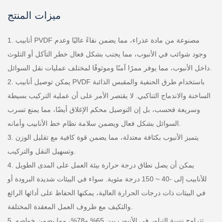
ميزات المنتج
1. أنابيب PVDF مصنوعة من مادة عذراء، مما يضمن نقاءً عاليًا وعدم
وجود شوائب في الأنبوب، مما يجنب بشكل فعال خطر التآكل أو التلوث
داخل الأنبوب، مما يوفر ممرًا آمنًا وموثوقًا لمختلف عمليات نقل السوائل.
2. يمكن توصيل أنابيب PVDF باستخدام طرق الحنفية والمقبس الذائبة
الساخنة والاندماج التناكبي. لا يقتصر الأمر على أن عملية التركيب بسيطة
وسريعة فحسب، بل إن التوصيل محكم الإغلاق أيضًا، مما يمنع تسرب
السوائل بشكل فعال ويضمن سلامة نظام خط الأنابيب وأمانه.
3. يتميز الأنبوب بكثافة معتدلة، مما يضمن قوة كافية مع تقليل الوزن
وتسهيل النقل والتركيب.
4. يمكن أن يصل نطاق درجة حرارة بيئة العمل على المدى الطويل
للأنابيب إلى -40 ~ 150 درجة مئوية. سواء في البيئات شديدة البرودة أو
في البيئات ذات درجات الحرارة العالية، يمكنها الحفاظ على أدائها الرائع
والتكيف مع ظروف العمل المعقدة المختلفة.
5. تتراوح نسبة التبلور في الأنبوب بين 65% و78%، مما يضمن خواصه