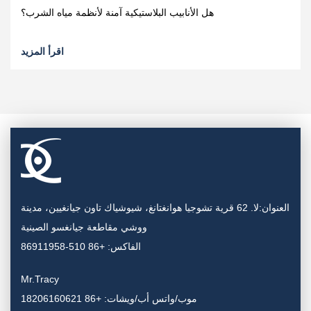
هل الأنابيب البلاستيكية آمنة لأنظمة مياه الشرب؟
اقرأ المزيد
العنوان:لا. 62 قرية تشوجيا هوانغتانغ، شيوشياك تاون جيانغيين، مدينة
ووشي مقاطعة جيانغسو الصينية
الفاكس: +86 510-86911958
Mr.Tracy
موب/واتس أب/ويشات: +86 18206160621