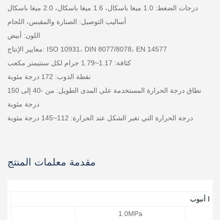
درجات الضغط: 1.0 ميغا باسكال، 1.6 ميغا باسكال، 2.0 ميغا باسكال
أساليب التوصيل: الصنارة والمقبس، اللحام
اللون: أبيض
معايير الإنتاج: ISO 10931، DIN 8077/8078، EN 14577
كثافة: 1.17~1.79 جرام لكل سنتيمتر مكعب
نقطة الذوب: 172 درجة مئوية
نطاق درجة الحرارة المستخدمة على المدى الطويل: من -40 إلى 150
درجة مئوية
درجة الحرارة التي تغير الشكل عند الحرارة: 112~145 درجة مئوية
مقدمة معلمات المنتج
وب PVDF
1.0MPa