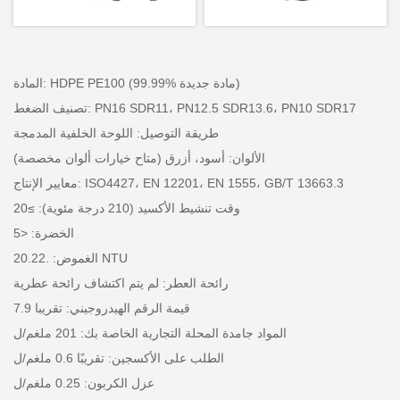
المادة: HDPE PE100 (99.99% مادة جديدة)
تصنيف الضغط: PN16 SDR11، PN12.5 SDR13.6، PN10 SDR17
طريقة التوصيل: اللوحة الخلفية المدمجة
الألوان: أسود، أزرق (متاح خيارات ألوان مخصصة)
معايير الإنتاج: ISO4427، EN 12201، EN 1555، GB/T 13663.3
وقت تنشيط الأكسيد (210 درجة مئوية): ≥20
الخضرة: <5
الغموض: .20.22 NTU
رائحة العطر: لم يتم اكتشاف رائحة عطرية
قيمة الرقم الهيدروجيني: تقريبا 7.9
المواد جامدة المحلة التجارية الخاصة بك: 201 ملغم/ل
الطلب على الأكسجين: تقريبًا 0.6 ملغم/ل
عزل الكربون: 0.25 ملغم/ل