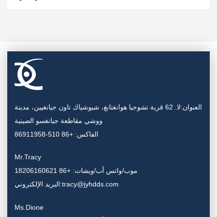
العنوان:لا. 62 قرية تشوجيا هوانغتانغ، شيوشياك تاون جيانغيين، مدينة
ووشي مقاطعة جيانغسو الصينية
الفاكس: +86 510-86911958
Mr.Tracy
موب/واتس أب/ويشات: +86 18206160621
البريد الإلكتروني:tracy@jyhdds.com
Ms.Dione