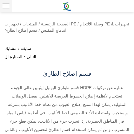
وصلة الالتحام PE & تجهيزات
/
تجهيزات PE
الصفحة الرئيسية
/
المنتجات
/
اندماج المقبس
/
قسم إصلاح الطارئ
سابقة：مشابك
التالي：الصنارة ال
قسم إصلاح الطارئ
قسم طوارئ البوثيل إيثيلين عالي الجودة HDPE عبارة عن تركيبات
تستخدم لأنظمة إصلاح الخطوط العريضة للآيثيلين. بفضل الوصلات
الملولبة، يمكن لهذا المنتج إصلاح العيوب من نظام خط الأنابيب بسرعة
ويستجيب واستعادة الأداء الطبيعي لخط الأنابيب. في أنظمة قياس المياه
في المناطق الحضرية، إذا تسرب جزء من الأنابيب، يمكن قطع جزء
المتسرب، ومن ثم يمكن استخدام قسم الطارئ لتحسين الأنابيب، وبالتالي