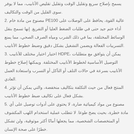
يسمح بإصلاح سريع وتقليل الوقت وتقليل تقليص الأنابيب، مما لا يوفر
سوى القليل من الوقت والتكاليف.
2. مصنوع من مادة خام PE100 عالية القوة، يحافظ على الوصلات على
أداء ختم جيد حتى في طلبات الضغط العليا أو التفريغ. إنها تسمح بنقل
الوسائط المختلفة، بما في ذلك الشرب ومياه الصرف الصحي، مما يمنع
التسريبات الفعالة ويضمن التشغيل بشكل دقيق وضبط خطوط الأنابيب.
3. اختيار اختيار مختلف للأنابيب HDPE، يمكن أن يتوافق مع متطلبات
التوصيل الأساسية لخطوط الأنابيب المختلفة. ويمكنها إصلاح خطوط
الأنابيب بسرعة في حالات التلف أو التآكل أو التسرب واستعادة العمل
العادي.
4. المنتج فعال من حيث التكلفة بتكاليف منخفضة، والتي يمكن أن تؤثر
بشكل فعال على تكاليف ضبط خطوط الأنابيب.
5. مصنوع من مواد كيميائية ضارة، لا يحتوي على أدوات توصيل على أي
مادة خطرة، بحيث يضخ طوعا. لا تتطلب عملية استخدام اللهب المكشوف
أو المتخصصات الشخصية، مما يجعلها أمانًا أكثر موثوقية، ولن تشكل
خطرًا على صحة الإنسان.