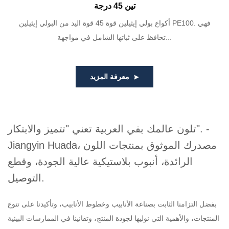
تين 45 درجة
أكواع بولي إيثيلين قوة 45 قوة اليد من البولي إيثيلين PE100. فهي
تحافظ على ثباتها الشامل في مواجهة...
معرفة المزيد
تلون عالمك بفي العربية تعني "تتميز والابتكار". -
Jiangyin Huada، مصدرك الموثوق بمنتجات اللون
الرائدة، أنبوب بلاستيكية عالية الجودة، وقطع
التوصيل.
بفضل التزامنا الثابت بصناعة الأنابيب وخطوط الأنابيب، وتأكيدنا على تنوع
المنتجات، والأهمية التي نوليها لجودة المنتج، وتفانينا في الممارسات البيئية