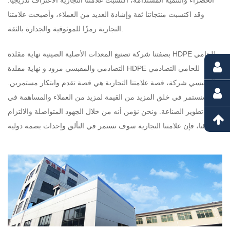
الخضراء والتنمية المستدامة، اكتسبت علامتنا التجارية الاعتراف تدريجيًا.
وقد اكتسبت منتجاتنا ثقة وإشادة العديد من العملاء، وأصبحت علامتنا
التجارية رمزًا للموثوقية والجدارة بالثقة.
بصفتنا شركة تصنيع المعدات الأصلية الصينية
نهاية مقلدة HDPE للحامي
التصادمي والمقبسي مزود
و
نهاية مقلدة HDPE للحامي التصادمي
والمقبسي شركة
، قصة علامتنا التجارية هي قصة تقدم وابتكار مستمرين.
سنستمر في خلق المزيد من القيمة لمزيد من العملاء والمساهمة في
تطوير الصناعة. ونحن نؤمن أنه من خلال الجهود المتواصلة والالتزام
بمبادئنا، فإن علامتنا التجارية سوف تستمر في التألق وإحداث بصمة دولية.