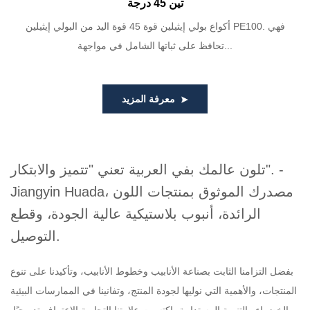
تين 45 درجة
أكواع بولي إيثيلين قوة 45 قوة اليد من البولي إيثيلين PE100. فهي
تحافظ على ثباتها الشامل في مواجهة...
معرفة المزيد
تلون عالمك بفي العربية تعني "تتميز والابتكار". -
Jiangyin Huada، مصدرك الموثوق بمنتجات اللون
الرائدة، أنبوب بلاستيكية عالية الجودة، وقطع
التوصيل.
بفضل التزامنا الثابت بصناعة الأنابيب وخطوط الأنابيب، وتأكيدنا على تنوع
المنتجات، والأهمية التي نوليها لجودة المنتج، وتفانينا في الممارسات البيئية