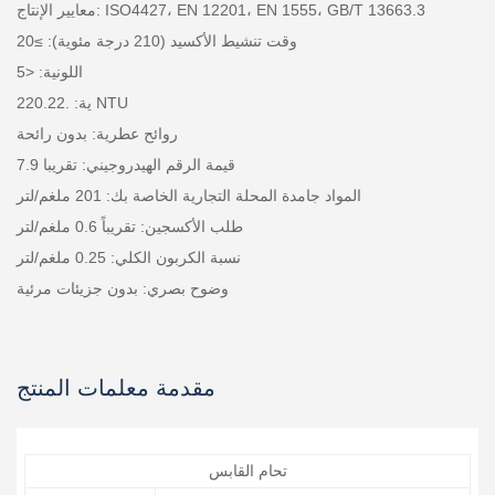
معايير الإنتاج: ISO4427، EN 12201، EN 1555، GB/T 13663.3
وقت تنشيط الأكسيد (210 درجة مئوية): ≥20
اللونية: <5
ية: .220.22 NTU
روائح عطرية: بدون رائحة
قيمة الرقم الهيدروجيني: تقريبا 7.9
المواد جامدة المحلة التجارية الخاصة بك: 201 ملغم/لتر
طلب الأكسجين: تقريباً 0.6 ملغم/لتر
نسبة الكربون الكلي: 0.25 ملغم/لتر
وضوح بصري: بدون جزيئات مرئية
مقدمة معلمات المنتج
تحام القابس