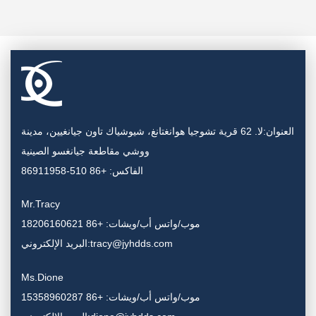
العنوان:لا. 62 قرية تشوجيا هوانغتانغ، شيوشياك تاون جيانغيين، مدينة
ووشي مقاطعة جيانغسو الصينية
الفاكس: +86 510-86911958
Mr.Tracy
موب/واتس أب/ويشات: +86 18206160621
البريد الإلكتروني:tracy@jyhdds.com
Ms.Dione
موب/واتس أب/ويشات: +86 15358960287