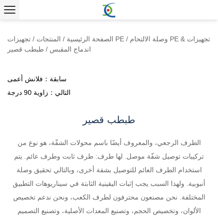
وصلة الالتحام PE & تجهيزات
/
تجهيزات PE
الصفحة الرئيسية
/
المنتجات
/
اندماج المقبس
/
طبطب قصير
سابقة：فلانش أعمى
التالي：زاوية 90 درجة
طبطب قصير
الطرف الرجعي، والمعروف أيضًا باسم محولات الشفّة، هو نوع من
تركيبات توصيل شفّة موصل. لها طرف: طرف ثابت وطرف عائم. يتم
استخدام الطرف العائم للتوصيل بشفة أخرى، وبالتالي تحقيق وصلة
أنبوبية. ولهذا السبب يجب إثبات اليقينية الثابتة في سيناريوهات التطبيق
المختلفة. نحن مصنعون محترفون لطرف الكعب، ونحن ندعم تخصيص
الألوان، وتخصيص الحجم، وتصنيع المعدات الأصلية، وتصنيع التصميم