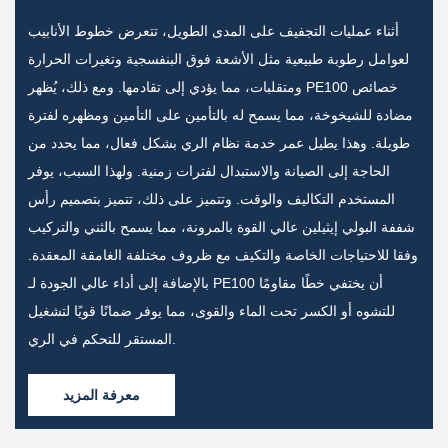
أثناء عمليات التجفيف على المدى الطويل، تتعرض خطوط الأنابيب
لعوامل رطوبة طبيعية مثل الأشعة فوق البنفسجية وتغيرات الحرارة
ومتقلبات، مما يؤدي إلى تقادمها. ومع ذلك، يُظهر PE100 خصائص
مضادة للشيخوخة، مما يسمح له بالتأمين على التأمين ومظهره لفترة
طويلة. وهذا يطيل عمر خدمة نظام الري بشكل فعال، مما يحدد من
،
الحاجة إلى الصيانة والاستبدال لفترات زمنية. ولهذا السبب، يوفر
المستخدم التكاليف والوقت. وتتميز على ذلك، تتميز بتصميم رأس
شففة البولي إيثيلين عالي القوة بالمرونة، مما يسمح بالثني والتركيب
وفقا للاحتياجات الخاصة والتكيف مع ظروف مختلفة الغامقة المعقدة.
بالإضافة إلى أداء عالي الجودة لـ PE100 أن يختفي خطًا مقاومًا
للتشوه أو الكسر تحت الماء والقوى، مما يوفر ضمانًا قويًا لتشغيل
المستقر للتحكم في الري.
معرفة المزيد